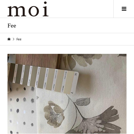
Fee
Fee