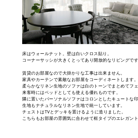
床はウォールナット。壁は白いクロス貼り。
コーナーサッシが大きくとってあり開放的なリビングで
賃貸のお部屋なので大掛かりな工事は出来ません。
家具やカーテンで素敵なお部屋をコーディネートします
柔らかなリネン生地のソファは白のトーンでまとめてフ
来客時にはベッドとしても使える優れものです。
隣に置いたパーソナルソファはコロンとしたキュートな
生地もナチュラルなリネン生地で統一しています。
チェストはTVとデッキを置けるように造りました。
こちらもお部屋の雰囲気に合わせて框タイプのエレガン