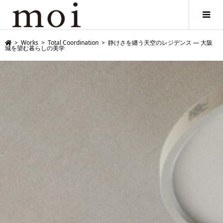
>
Works
>
Total Coordination
>
静けさを纏う天空のレジデンス — 大阪
城を望む暮らしの美学