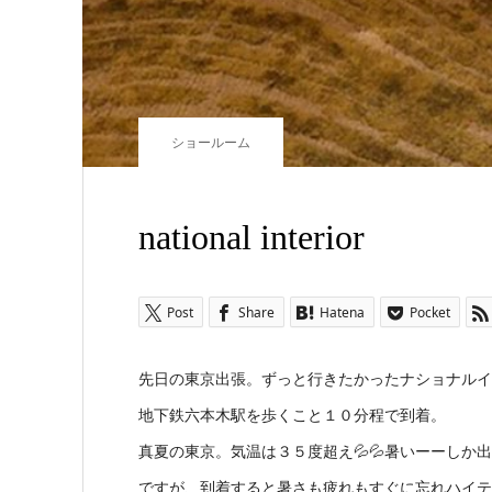
ショールーム
national interior
Post
Share
Hatena
Pocket
先日の東京出張。ずっと行きたかったナショナルイ
地下鉄六本木駅を歩くこと１０分程で到着。
真夏の東京。気温は３５度超え💦💦暑いーーしか
ですが、到着すると暑さも疲れもすぐに忘れハイテン