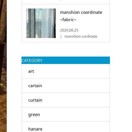
manshion coordinate
~fabric~
2020.06.25
manshion cordinate
CATEGORY
art
cartain
curtain
green
hanare