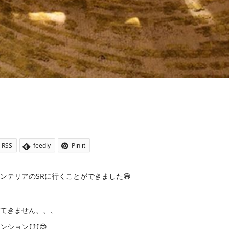
RSS
feedly
Pin it
ンテリアのSRに行くことができました😄
出てきません、、、
ション⤴⤴⤴😍