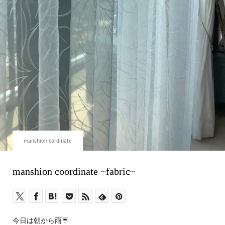
manshion cordinate
manshion coordinate ~fabric~
今日は朝から雨☔