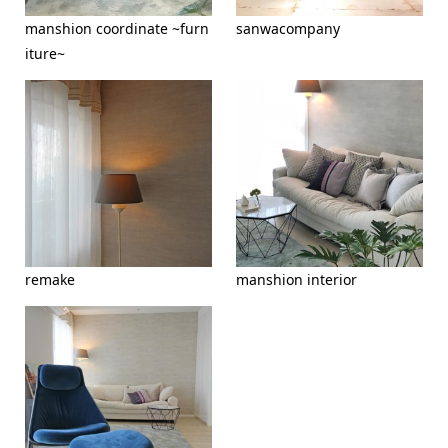
manshion coordinate ~furn
sanwacompany
iture~
remake
manshion interior