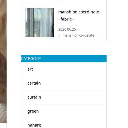
manshion coordinate
~fabric~
2020.06.25
manshion cordinate
CATEGORY
art
cartain
curtain
green
hanare