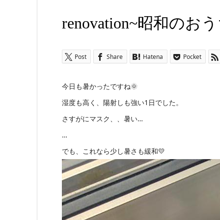
renovation~昭和のお
Post
Share
Hatena
Pocket
今日も暑かったですね🌞
湿度も高く、陽射しも強い1日でした。
さすがにマスク、、暑い…
…
でも、これなら少し暑さも緩和💛