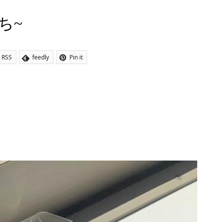
うち~
RSS
feedly
Pin it