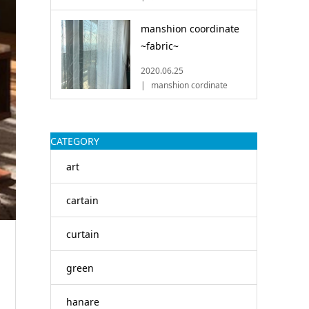
manshion coordinate
~fabric~
2020.06.25
manshion cordinate
CATEGORY
art
cartain
curtain
green
hanare