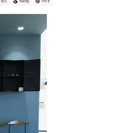
RSS
feedly
Pin it