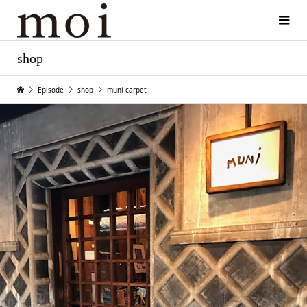
shop
Episode
shop
muni carpet